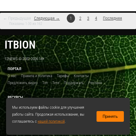
← Предыдущая
Следующая →
1
2
3
4
Последняя
Показаны 1-30 из 162
ITBION
12NEWS © 2002-2026 18+
ПОРТАЛ
О нас
Правила и политика
Тарифы
Контакты
Предложить видео
Топ
Теги
Поддержать
Реклама
РЕСУРСЫ
ITBION.RU
12N.RU
EDU.12N
SMART.12N
12NEWS.RU
Мы используем файлы cookie для улучшения
работы сайта. Продолжая использование, вы
Принять
СОЦСЕТИ
соглашаетесь с
нашей политикой
.
VKontakte