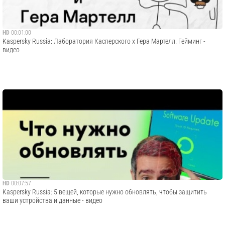
HD
00:01:00
Kaspersky Russia: Лаборатория Касперского х Гера Мартелл. Гейминг -
видео
HD
00:07:57
Kaspersky Russia: 5 вещей, которые нужно обновлять, чтобы защитить
ваши устройства и данные - видео