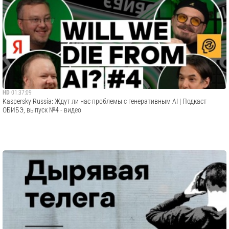
HD
01:37:09
Kaspersky Russia: Ждут ли нас проблемы с генеративным AI | Подкаст
ОБИБЭ, выпуск №4 - видео