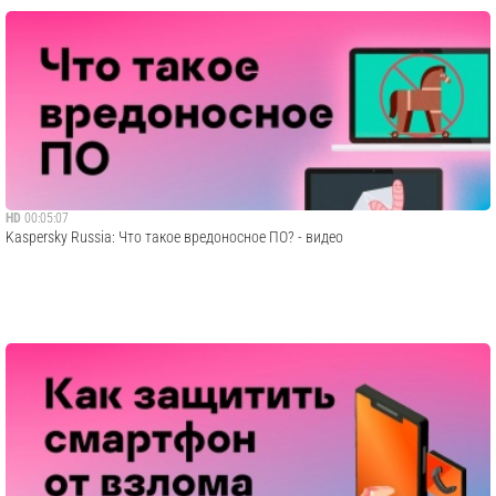
HD
00:05:07
Kaspersky Russia: Что такое вредоносное ПО? - видео