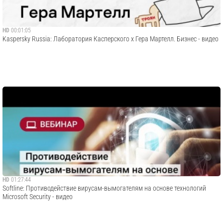
HD
00:01:05
Kaspersky Russia: Лаборатория Касперского х Гера Мартелл. Бизнес - видео
HD
01:27:44
​Softline: Противодействие вирусам-вымогателям на основе технологий
Microsoft Security - видео