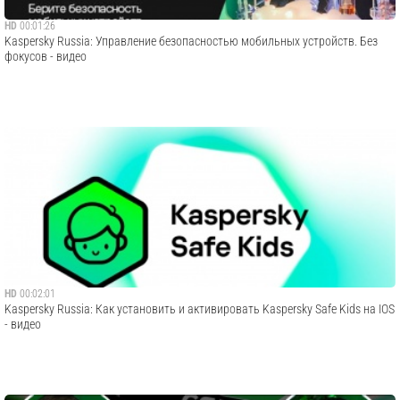
HD
00:01:26
Kaspersky Russia: Управление безопасностью мобильных устройств. Без
фокусов - видео
HD
00:02:01
Kaspersky Russia: Как установить и активировать Kaspersky Safe Kids на IOS
- видео