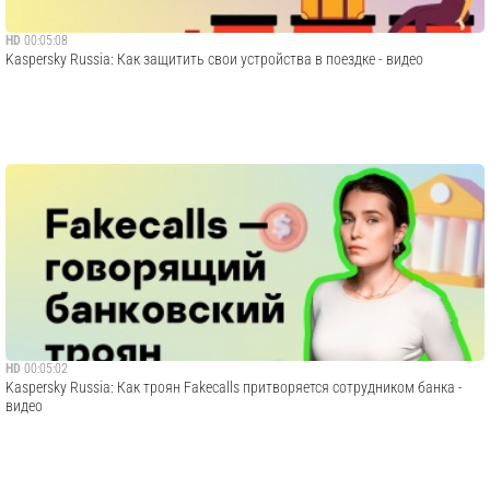
HD
00:05:08
Kaspersky Russia: Как защитить свои устройства в поездке - видео
HD
00:05:02
Kaspersky Russia: Как троян Fakecalls притворяется сотрудником банка -
видео