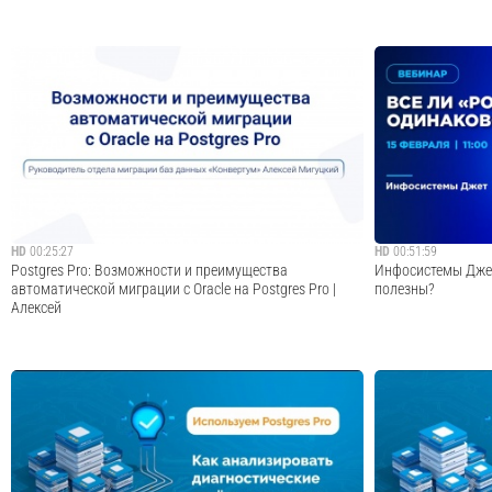
На вебинаре «СУБД Postgres Pro для 1С: новые
Поговорим о конс
возможности» рассказали про работу двух систем:
системах, в частн
возможности и производительность, совместимые с «1С»
согласованности 
технологии в СУБД. Также представили новый тип
PostgreSQL и техн
лицензий и сертификатов технической поддержки P...
Расскажем, как мы
Cмотреть видео
HD
00:25:27
HD
00:51:59
Postgres Pro: Возможности и преимущества
Инфосистемы Джет
автоматической миграции с Oracle на Postgres Pro |
полезны?
Алексей
Запись доклада «Возможности и преимущества
Рынок СУБД на ба
автоматической миграции с Oracle на Postgres Pro»
одно-единственное
руководителя отдела миграции баз данных «Конвертум»
всех на устах». З
Алексея Мигуцкого. Специалист выступил на встрече
решений значител
«PGMeetup. Миграция на СУБД Postgres Pro», ко...
обзор российских 