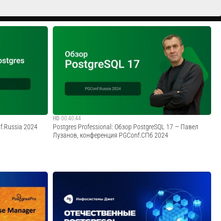
HD
00:40:44
f.Russia 2024
Postgres Professional: Обзор PostgreSQL 17 — Павел
Лузанов, конференция PGConf.СПб 2024
айн пройдет
26 сентября вышла новая версия открытой СУБД
PostgreSQL, про особенности релиза на конференции
бной встрече
PGConf.СПб 2024 рассказывал Павел Лузанов,
sia 2024
руководитель отдела образовательных программ