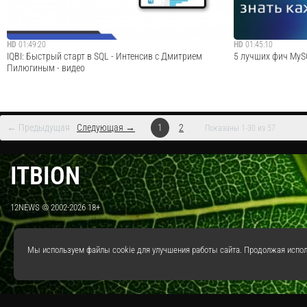
Cмотреть видео
HD
01:49:20
HD
01:45:10
IQBI: Быстрый старт в SQL - Интенсив с Дмитрием
5 лучших фич MyS
Пилюгиным - видео
← Предыдущая
Следующая →
1
2
Показаны 1-30 из 57
Знание SQL – один из важных навыков, который стоит
На вебинаре вы уз
освоить наравне с Power BI и Python. Ведь практически
дают возможность
ITBION
любой сайт, от маленького блога до
базой данных и п
крупнейшего интернет-ресурса, использует базы данных.
профи.План вебин
Чтение почты, перевод денег другу, покупки ...
таблицы, подводн
12NEWS © 2002-2026 18+
Cмотреть видео
Мы используем файлы cookie для улучшения работы сайта. Продолжая испол