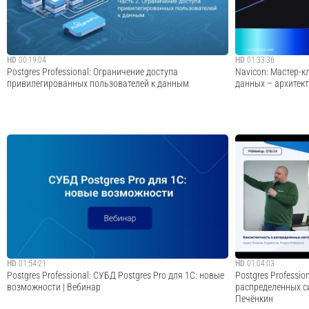
Postgre Игорь Старши...
карты данных и д
Cмотреть видео
HD
00:19:04
HD
01:33:36
Postgres Professional: Ограничение доступа
Navicon: Мастер-
привилегированных пользователей к данным
данных – архитект
Обучающее видео из серии How-to, тема ролика —
Сегодня для архит
«Разграничение прав администраторов СУБД». Во второй
правильно органи
части старший технический консультант Postgres
данных способно 
Professional Андрей Гусаков рассказывает про
работоспособность
ограничение доступа привилегированных поль...
качественный DWH
ср...
Cмотреть видео
HD
01:54:21
HD
01:04:03
Postgres Professional: СУБД Postgres Pro для 1С: новые
Postgres Professio
возможности | Вебинар
распределенных си
Печёнкин