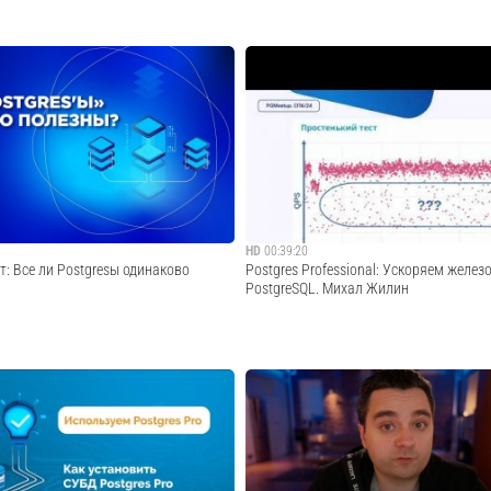
истентности в распределенных
Запись вебинараСпикеры мероприятия Р
ости, рассмотрим и сравним гарантии
продуктового направления по защите ба
данных предоставляемые кластером
Дмитрий Ларин. Инженер по техническо
ологией Shardman от Postgres Pro.
сопровождению продаж Артемий Новожи
 эти гарантии верифицируе...
вебинара Обсудим, какими БД чаще ста
в...
Cмотреть видео
Cмотреть видео
HD
00:39:20
: Все ли Postgresы одинаково
Postgres Professional: Ускоряем железо
PostgreSQL. Михал Жилин
зе PostgreSQL долгое время имел
Небольшой рассказ про способы настро
 российское решение, которое было «у
для улучшения производительности базы
а последние два года количество таких
Также поговорим как проверить их само
ьно увеличилось. На вебинаре сделали
дружит ли PostgreSQL с NUMA архитект
СУБД, разобра...
Жилин, Руководитель группы производите