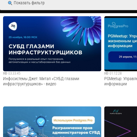
Показать фильтр
HD
03:33:45
HD
01:12:28
Инфосистемы Джет: Митап «СУБД глазами
PGMeetup: Управл
инфраструктурщиков» - видео
информации
Говорим обо всем, что волнует сообщество DBA сегодня.
Представили воз
В программе:- PostgreSQL без валидола: сборка кластера
циклом информации
вручную Роман Куликов, старший администратор баз
сжатие редко исп
данных, «Инфосистемы Джет»- Автоматизация кластеров
перемещение на «