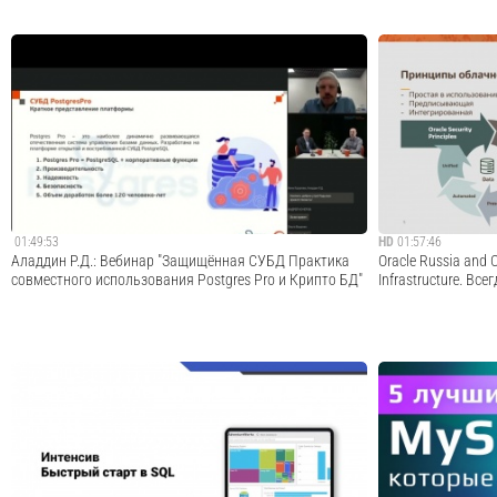
Записаться на курс "SQL с нуля" -
Начало 29:00Добр
https://iqbi.pro/sqlПодробнее о курсах по бизнес
в базы данных и 
аналитике - https://clck.ru/ejNeH Наши каналы: VK -
августа в 19:00 п
https://vk.com/iqbi_pro Telegram - https://t.me/iqbischool
Подробнее о меро
Facebook - https://www.facebook.com/iqbi.pro...
https://gb.ru/s/an
онлайн-практи...
Cмотреть видео
01:49:53
HD
01:57:46
Аладдин Р.Д.: Вебинар "Защищённая СУБД Практика
Oracle Russia and 
совместного использования Postgres Pro и Крипто БД"
Infrastructure. Вс
Импортозамещение в России 25 ноября 2021 года
Докладчик - Олег
прошёл совместный вебинар от компаний "Аладдин Р.Д."
Oracle #Oracle Rus
и Postgres Professional на тему "Защищённая СУБД.
Практика совместного использования Postgres Pro и
Крипто БД" На вебинаре спикеры обсуд...