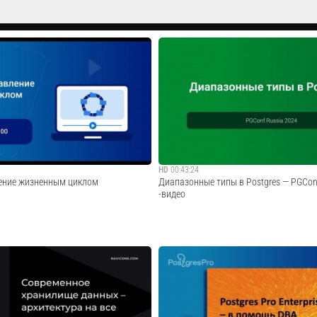
HD
00:43:24
ение жизненным циклом
Диапазонные типы в Postgres — PGCon
-видео
можности управления жизненным
Уже 31 марта — 1 апреля в Москве и онл
 в Postgres Pro Enterprise. Обсудили
PGConf.Russia 2025 — регистрируйтесь
ользуемых данных в СУБД,
https://pgconf.ru/pgconf-2025На масшта
медленные носители», температурные
специалистов по PostgreSQL, PGConf.Rus