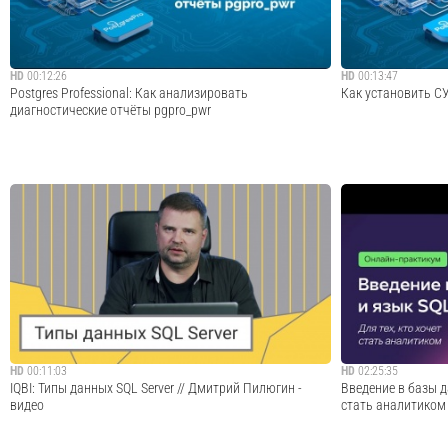
Cмотреть видео
HD
00:12:26
HD
00:13:47
Postgres Professional: Как анализировать
Как установить СУ
диагностические отчёты pgpro_pwr
В данном видео мы расскажем об анализе и
В данном видео р
интерпретации отчётов инструмента диагностики
системы управлен
pgpro_pwr от Postgres Professional."Используем Postgres
Postgres Pro) реда
Pro" - серия обучающих видеороликов от Postgres
Postgres Pro осно
Professional ...
адаптирована для 
Cмотреть видео
HD
00:11:03
HD
02:25:35
IQBI: Типы данных SQL Server // Дмитрий Пилюгин -
Введение в базы д
видео
стать аналитиком 