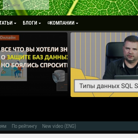
ТАТЬИ
БЛОГИ
◽КОМПАНИИ
иям
По рейтингу
New video (ENG)