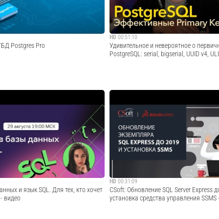
Cмотреть видео
Cмотреть видео
HD
00:51:10
БД Postgres Pro
Удивительное и невероятное о первич
PostgreSQL: serial, bigserial, UUID v4, UL
ассказывается о процессе установки
Всё о первичных ключах в PostgreSQL. 
ия базами данных Postgres Pro (СУБД
составные, естественные и искусственн
кций Standard и Enterprise. СУБД
искусственные числовые, UUID v4, ULID, 
вана на свободной СУБД PostgreSQL и
разница и когда что выбирать.Книжный 
работы с бо...
https://t.me/t0digital/528 https://botanim.t
Cмотреть видео
Cмотреть видео
HD
00:31:09
анных и язык SQL. Для тех, кто хочет
CSoft: Обновление SQL Server Express 
- видео
установка средства управления SSMS -