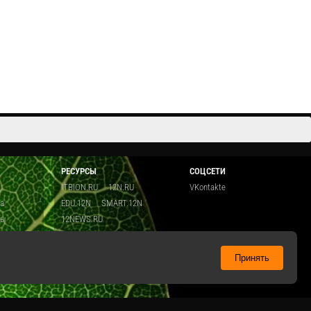
Cмотреть видео
РЕСУРСЫ
СОЦСЕТИ
ITBION.RU
12N.RU
VKontakte
ка
EDU.12N
SMART.12N
ты
12NEWS.RU
о
Топ
ть
Принять