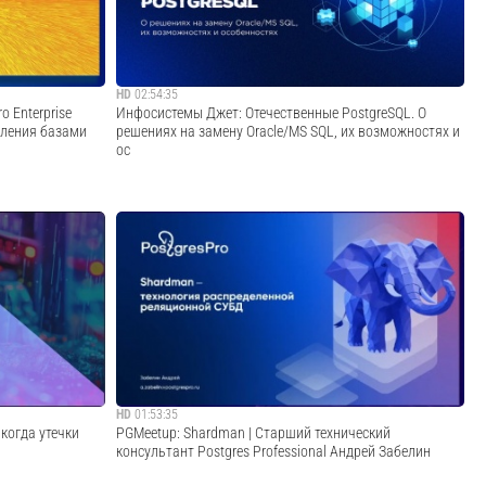
д «Диа...
Postgres Professional. Ранее мы опубликовали первую
часть...
Cмотреть видео
HD
02:54:35
o Enterprise
Инфосистемы Джет: Отечественные PostgreSQL. О
вления базами
решениях на замену Oracle/MS SQL, их возможностях и
ос
— графической
Этот митап будет полезен тем, кто хочет разобраться в
платформе
пуле импортозамещенных PostgreSQL-решений: их
ехнический
функциональности, надежности, масштабируемости и
словые блоки:
совместимости. Мы протестировали PostgresPRO, Tantor,
Jatoba, ProximaDB, Pangolin, Q.Databa...
Cмотреть видео
HD
01:53:35
когда утечки
PGMeetup: Shardman | Старший технический
консультант Postgres Professional Андрей Забелин