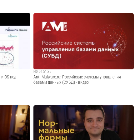
уководитель
Запись встречи «PGMeetup: Shardman – технология
з данных
распределенной реляционной СУБД», которая прошла 5
му
марта. На митапе старший технический консультант
лов.В рамках
Postgres Professional Андрей Забелин представил новую
ли пользоваться
технологию Postgres Pro Shardman, позв...
Cмотреть видео
HD
01:51:35
 и OS под
Anti-Malware.ru: Российские системы управления
базами данных (СУБД) - видео
йки OS и железа
Рассказали о состоянии российского рынка систем
 PostgreSQL.
управления базами данных (СУБД), существующих
стоятельно и
классах систем и перспективах их развития. Что
урой.Михаил
необходимо для успешного перехода на российские
ль...
системы управления базами данных (СУБД)?- Сколько