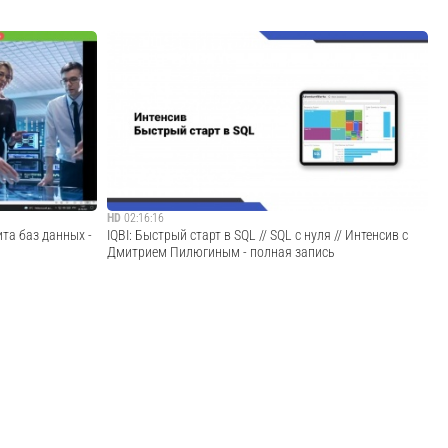
роликов по
Привет! Начинаю серию роликов про работу с PostgreSQL
 PDM
в языке Go. В первой части разберем фреймворки,
ачивание
напишем клиента и создадим БД.А вот кстати запуск
 официального
докер контейнера с PSQL:docker run --name name-
ьзуемый
postgres -p 5432:5432 -e POSTGRES_PASSWOR...
Cмотреть видео
HD
02:16:16
та баз данных -
IQBI: Быстрый старт в SQL // SQL с нуля // Интенсив с
Дмитрием Пилюгиным - полная запись
ания утечек,
Знание SQL – один из важных навыков, который стоит
гим вопросам по
освоить наравне с Power BI и Python. Ведь практически
мы
любой сайт, от маленького блога до
крупнейшего интернет-ресурса, использует базы данных.
с
Чтение почты, перевод денег другу, покупки ...