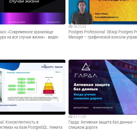
екларативные политики.Подпишитесь...
Анатолий Анфиногенов представил докла
Cмотреть видео
Cмотреть видео
HD
00:23:24
класс «Современное хранилище
Postgres Professional: Обзор Postgres Pr
ура на все случаи жизни» - видео
Manager — графической консоли упра
екторов и CIO стало очевидным, что
Обзор Postgres Pro Enterprise Manager 
зованное корпоративное хранилище
консоли управления базами данных. О 
не только поддержать
рассказывает Борис Пищик — старший т
 бизнеса при внешних изменениях -
консультант Postgres Professional. Смы
 позволяет значительно экономить
0:00 — Начало обзора. О ч...
Cмотреть видео
Cмотреть видео
HD
01:11:29
nal: Консистентность в
Гарда: Активная защита баз данных — 
стемах на базе PostgreSQL. Никита
слишком дороги