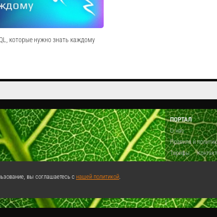
Cмотреть видео
QL, которые нужно знать каждому
наете о 5 командах в MySQL, которые
 выйти на новый уровень работы с
очувствовать себя настоящим
ПОРТАЛ
ара:Два способа создать копию
О нас
ые камни, которые однажды мне ст...
Правила и полити
Cмотреть видео
Тарифы
Контак
Предложить виде
Теги
Поддержа
ьзование, вы соглашаетесь с
нашей политикой
.
Реклама
|