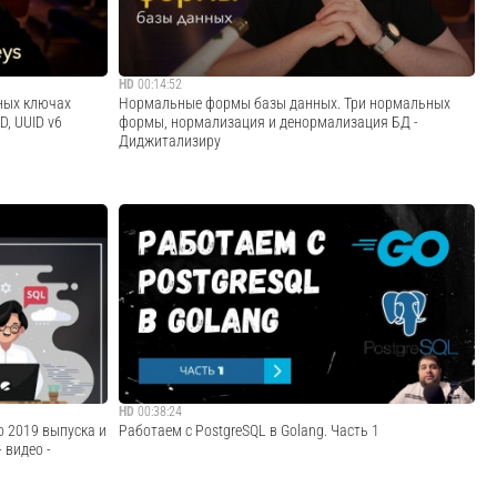
б...
Cмотреть видео
HD
00:14:52
ных ключах
Нормальные формы базы данных. Три нормальных
ID, UUID v6
формы, нормализация и денормализация БД -
Диджитализиру
Простые и
Поговорим о нормализации БД00:00:00 Зачем оно?
ые,
00:00:54 Нормальные формы 00:01:06 Нормализация,
UUID v6 — в чём
избыточность, аномалии 00:02:28 Денормализация
клуб:
00:03:02 Первая нормальная форма 00:06:18 Это не
...
нормализация 00:08:55 Вторая нормаль...
Cмотреть видео
HD
00:38:24
до 2019 выпуска и
Работаем с PostgreSQL в Golang. Часть 1
 видео -