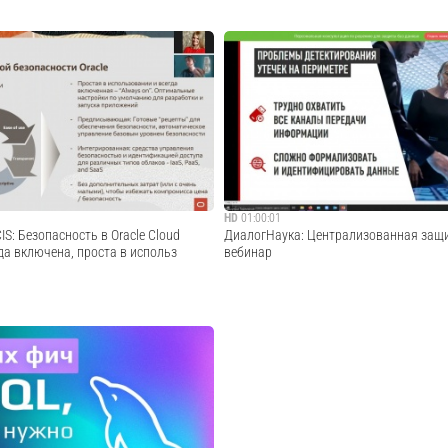
о пожаловать на практикум «Введение
В рамках данного видео из цикла видео
язык SQL»Мероприятие начнется 29
обновлению компонентов SOLIDWORKS
о Москве Длительность: 2 часа
рассмотрены следующие вопросы: 1) Ск
приятии:
дистрибутива SQL Server Express 2019 с
alytic/p290822Примите участие в
сайта Microsoft; 2) Как обновить испол
именованны...
Cмотреть видео
Cмотреть видео
HD
01:00:01
CIS: Безопасность в Oracle Cloud
ДиалогНаука: Централизованная защи
егда включена, проста в использ
вебинар
 Файницкий, Ведущий консультант
Вебинар посвящен проблемам детектиров
sia and CIS
разнице подходов к безопасности и дру
защите баз данных.ТЕЗИСЫ: 1. Пробле
детектирования утечек на периметре: -
Cмотреть видео
неконтролируемые каналы; - сложность 
формализацией данных; ...