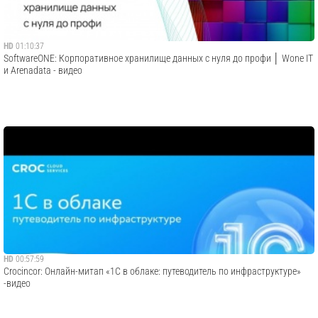
HD
01:10:37
SoftwareONE: Корпоративное хранилище данных с нуля до профи │ Wone IT
и Arenadata - видео
HD
00:57:59
Crocincor: Онлайн-митап «1С в облаке: путеводитель по инфраструктуре»
-видео