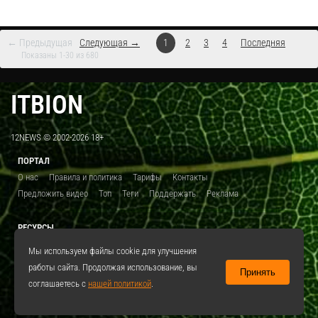
← Предыдущая
Следующая →
1
2
3
4
Последняя
Показаны 1-30 из 680
ITBION
12NEWS © 2002-2026 18+
ПОРТАЛ
О нас
Правила и политика
Тарифы
Контакты
Предложить видео
Топ
Теги
Поддержать
Реклама
РЕСУРСЫ
ITBION.RU
12N.RU
EDU.12N
SMART.12N
12NEWS.RU
Мы используем файлы cookie для улучшения
работы сайта. Продолжая использование, вы
Принять
СОЦСЕТИ
соглашаетесь с
нашей политикой
.
VKontakte