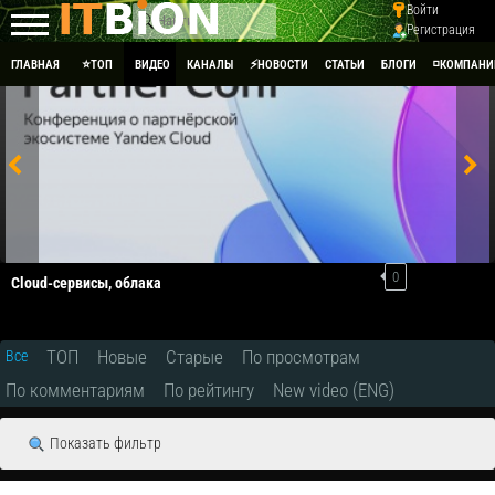
Войти
Регистрация
ГЛАВНАЯ
⭐ТОП
ВИДЕО
КАНАЛЫ
⚡НОВОСТИ
СТАТЬИ
БЛОГИ
◽КОМПАНИ
0
Cloud-сервисы, облака
ТОП
Новые
Старые
По просмотрам
Все
По комментариям
По рейтингу
New video (ENG)
Показать фильтр