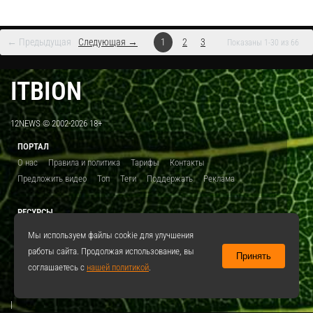
← Предыдущая
Следующая →
1
2
3
Показаны 1-30 из 66
ITBION
12NEWS © 2002-2026 18+
ПОРТАЛ
О нас
Правила и политика
Тарифы
Контакты
Предложить видео
Топ
Теги
Поддержать
Реклама
РЕСУРСЫ
ITBION.RU
12N.RU
EDU.12N
SMART.12N
12NEWS.RU
Мы используем файлы cookie для улучшения
работы сайта. Продолжая использование, вы
Принять
СОЦСЕТИ
соглашаетесь с
нашей политикой
.
VKontakte
|