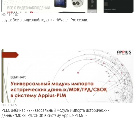
HD
01:19:07
Layta: Все о видеонаблюдении HiWatch Pro серии.
HD
00:41:51
PLM: Вебинар «Универсальный модуль импорта исторических
данных/MDR/ГРД/СВОК в систему Appius-PLM». -