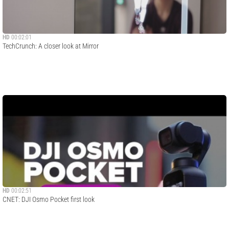
HD
00:02:01
TechCrunch: A closer look at Mirror
HD
00:02:51
CNET: DJI Osmo Pocket first look