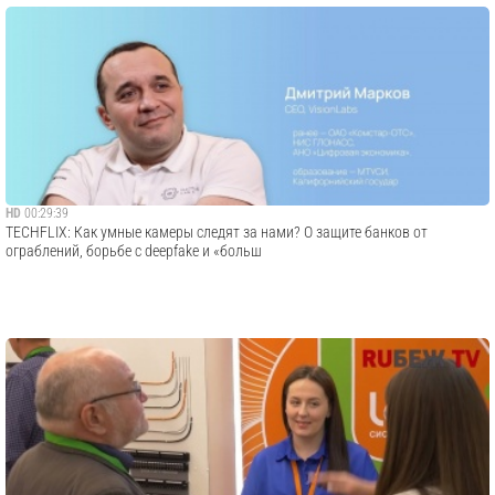
HD
00:29:39
TECHFLIX: Как умные камеры следят за нами? О защите банков от
ограблений, борьбе с deepfake и «больш