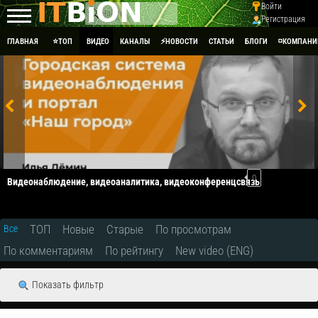
Войти
Регистрация
ГЛАВНАЯ
⭐ТОП
ВИДЕО
КАНАЛЫ
⚡НОВОСТИ
СТАТЬИ
БЛОГИ
◽КОМПАНИ
0
Видеонаблюдение, видеоаналитика, видеоконференцсвязь
ТОП
Новые
Старые
По просмотрам
Все
По комментариям
По рейтингу
New video (ENG)
Показать фильтр