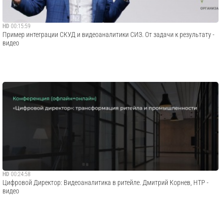
HD
00:15:59
Пример интеграции СКУД и видеоаналитики СИЗ. От задачи к результату -
видео
HD
00:24:58
Цифровой Директор: Видеоаналитика в ритейле. Дмитрий Корнев, НТР -
видео