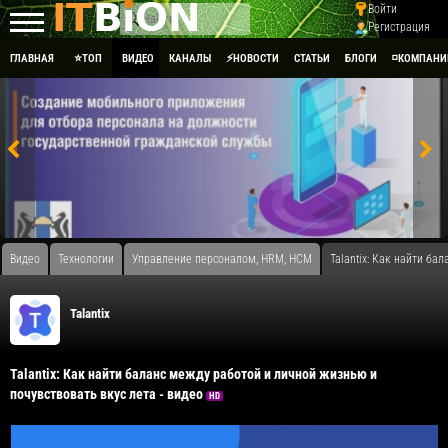
Войти
Регистрация
ГЛАВНАЯ
⭐ТОП
ВИДЕО
КАНАЛЫ
⚡НОВОСТИ
СТАТЬИ
БЛОГИ
◽КОМПАНИ
Видео
Технологии
Управление персоналом, HRM, НСM
Talantix: Как найти ба
​Talantix
Talantix: Как найти баланс между работой и личной жизнью и
почувствовать вкус лета - видео
HD