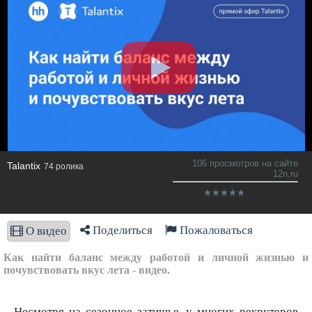
106 просмотров на сайте
​Talantix
74 ролика
12n.ru
Поделиться
Пожаловаться
О видео
Как найти баланс между работой и личной жизнью и
почувствовать вкус лета - видео.
Несмотря на сезонное затишье, у многих рекрутеров