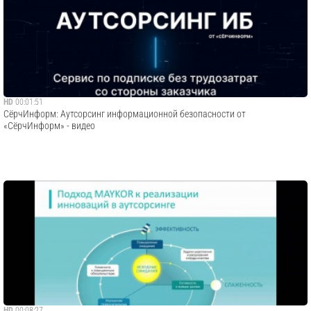
HD
00:01:51
СёрчИнформ: Аутсорсинг информационной безопасности от
«СёрчИнформ» - видео
HD
00:08:27