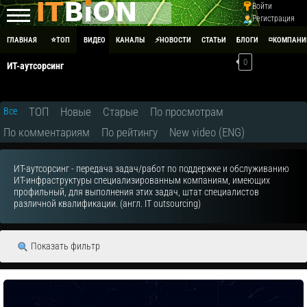
Войти
Регистрация
ГЛАВНАЯ
⭐ТОП
ВИДЕО
КАНАЛЫ
⚡НОВОСТИ
СТАТЬИ
БЛОГИ
◽КОМПАНИ
0
ИТ-аутсорсинг
ТОП
Новые
Старые
По просмотрам
Все
По комментариям
По рейтингу
New video (ENG)
ИТ-аутсорсинг - передача задач/работ по поддержке и обслуживанию
ИТ-инфраструктуры специализированным компаниям, имеющих
профильный, для выполнения этих задач, штат специалистов
различной квалификации. (англ. IT outsourcing)
Показать фильтр