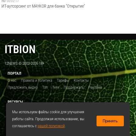
HD
00:02:17
ИТ-аутсорсинг от MAYKOR для банка "Открытие"
ITBION
12NEWS © 2002-2026 18+
ПОРТАЛ
О нас
Правила и политика
Тарифы
Контакты
Предложить видео
Топ
Теги
Поддержать
Реклама
РЕСУРСЫ
ITBION.RU
12N.RU
EDU.12N
SMART.12N
12NEWS.RU
Мы используем файлы cookie для улучшения
работы сайта. Продолжая использование, вы
Принять
СОЦСЕТИ
соглашаетесь с
нашей политикой
.
VKontakte