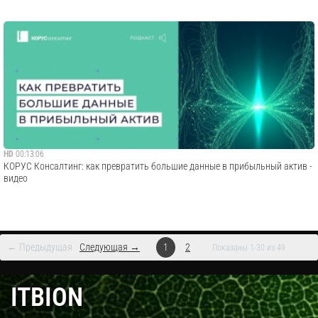
HD
00:13:06
КОРУС Консалтинг: как превратить большие данные в прибыльный актив -
видео
← Предыдущая
Следующая →
1
2
Показаны 1-30 из 49
ITBION