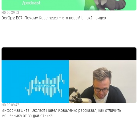
HD
00:39:53
DevOps: E07. Почему Kubernetes — это новый Linux? - видео
HD
00:09:47
Информзащита: Эксперт Павел Коваленко рассказал, как отличить
мошенника от соцработника