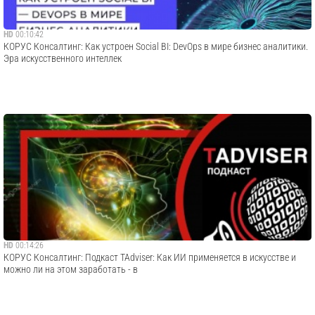
HD
00:10:42
КОРУС Консалтинг: Как устроен Social BI: DevOps в мире бизнес аналитики.
Эра искусственного интеллек
HD
00:14:26
КОРУС Консалтинг: Подкаст TAdviser: Как ИИ применяется в искусстве и
можно ли на этом заработать - в