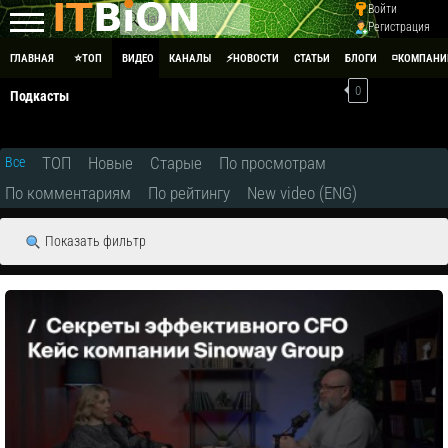
Войти
Регистрация
ГЛАВНАЯ
⭐ТОП
ВИДЕО
КАНАЛЫ
⚡НОВОСТИ
СТАТЬИ
БЛОГИ
◽КОМПАНИ
0
Подкасты
ТОП
Новые
Старые
По просмотрам
Все
По комментариям
По рейтингу
New video (ENG)
Показать фильтр