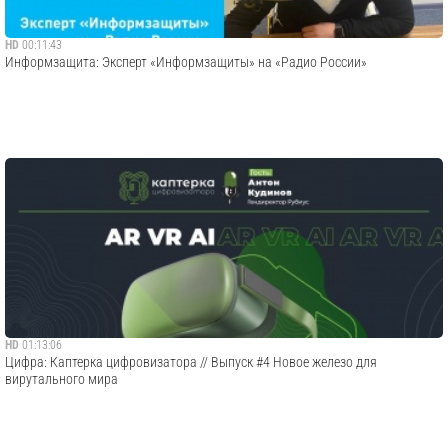
HD
00:11:43
Информзащита: Эксперт «Информзащиты» на «Радио России»
HD
01:13:06
Цифра: Каптерка цифровизатора // Выпуск #4 Новое железо для
вирутального мира