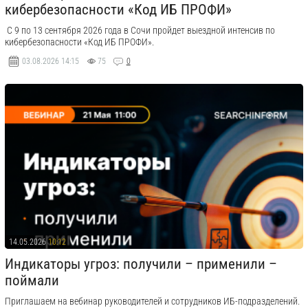
кибербезопасности «Код ИБ ПРОФИ»
​ С 9 по 13 сентября 2026 года в Сочи пройдет выездной интенсив по
кибербезопасности «Код ИБ ПРОФИ».
03.08.2026
14:15
75
0
14.05.2026
10:12
Индикаторы угроз: получили – применили –
поймали
Приглашаем на вебинар руководителей и сотрудников ИБ-подразделений.