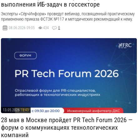
выполнения ИБ-задач в госсекторе
Эксперты «СёрчИнформ» проведут вебинар, посвященный практическому
применению приказа ФСТЭК №117 и методических рекомендаций к нему.
08.06.2026
09:05
434
0
13.05.2026
18:43
28 мая в Москве пройдет PR Tech Forum 2026 —
форум о коммуникациях технологических
компаний