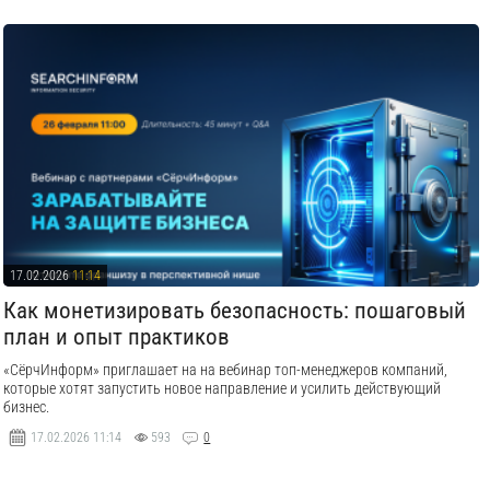
17.02.2026
11:14
Как монетизировать безопасность: пошаговый
план и опыт практиков
«СёрчИнформ» приглашает на на вебинар топ-менеджеров компаний,
которые хотят запустить новое направление и усилить действующий
бизнес.
17.02.2026
11:14
593
0