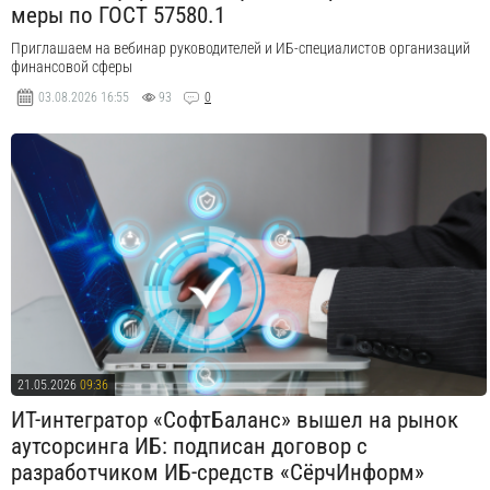
меры по ГОСТ 57580.1
Приглашаем на вебинар руководителей и ИБ-специалистов организаций
финансовой сферы
03.08.2026
16:55
93
0
21.05.2026
09:36
ИТ-интегратор «СофтБаланс» вышел на рынок
аутсорсинга ИБ: подписан договор с
разработчиком ИБ-средств «СёрчИнформ»