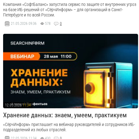
Компания «СофтБаланс» запустила сервис по защите от внутренних угроз
на базе ИБ-решений от «СёрчИнформ» – для организаций в Санкт-
Петербурге и по всей России.
21.05.2026
09:36
578
0
12.05.2026
11:34
Хранение данных: знаем, умеем, практикуем
«СёрчИнформ» приглашает на вебинар руководителей и сотрудников ИБ-
подразделений из любых отраслей.
12.05.2026
11:34
430
0