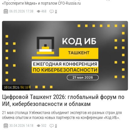
«Просперити Медиа» и порталом CFO-Russia.ru
06.05.2026
17:38
468
0
30.04.2026
14:18
Цифровой Ташкент 2026: глобальный форум по
ИИ, кибербезопасности и облакам
21 мая столица Узбекистана объединит экспертов из разных стран для
обмена опытом и поиска новых партнерств на конференции «Код ИБ».
30.04.2026
14:18
502
0