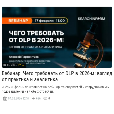
04.02.2026
12:57
Вебинар: Чего требовать от DLP в 2026-м: взгляд
от практика и аналитика
«СёрчИнформ» приглашает на вебинар руководителей и сотрудников ИБ-
подразделений из любых отраслей.
04.02.2026
12:57
626
0