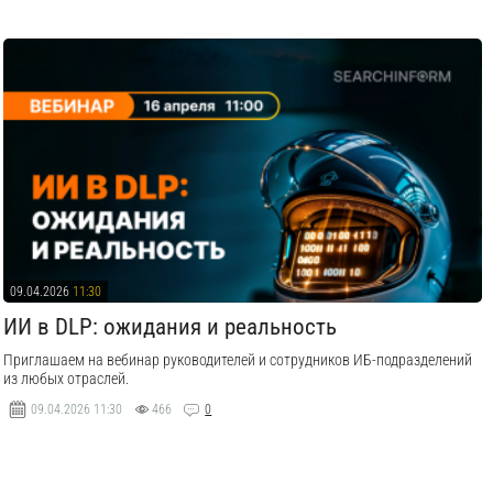
09.04.2026
11:30
ИИ в DLP: ожидания и реальность
Приглашаем на вебинар руководителей и сотрудников ИБ-подразделений
из любых отраслей.
09.04.2026
11:30
466
0