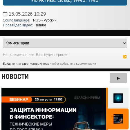
Логистика, склад, WMS, TMS
15.05.2026
10:29
Sound language:
RUS - Русский
Провайдер видео:
rutube
Нет комментариев. Ваш будет первым!
Войдите
или
зарегистрируйтесь
чтобы добавлять комментарии
НОВОСТИ
▶