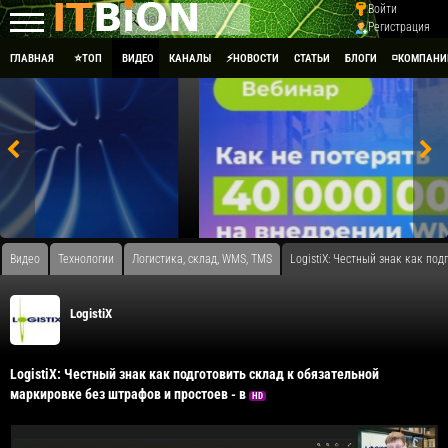
Войти
Регистрация
ГЛАВНАЯ
⭐ТОП
ВИДЕО
КАНАЛЫ
⚡НОВОСТИ
СТАТЬИ
БЛОГИ
◽КОМПАНИ
Видео
Технологии
Логистика, склад, WMS, TMS
​LogistiX: Честный знак как п
LogistiX
​LogistiX: Честный знак как подготовить склад к обязательной
маркировке без штрафов и простоев - в
HD