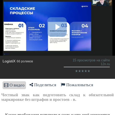
15 просмотров на сайте
LogistiX
66 роликов
12n.ru
Поделиться
Пожаловаться
О видео
Честный знак как подготовить склад к обязательной
маркировке без штрафов и простоев - в.
Какие требования вступили в силу и что ещё изменится