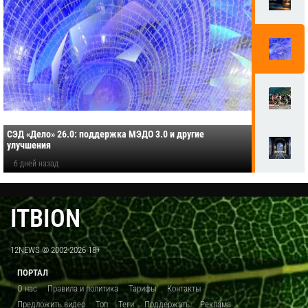
СЭД «Дело» 26.0: поддержка МЭДО 3.0 и другие
улучшения
6 дней назад
ITBION
12NEWS © 2002-2026 18+
ПОРТАЛ
О нас
Правила и политика
Тарифы
Контакты
Предложить видео
Топ
Теги
Поддержать
Реклама