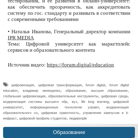
тестирования, и ее развития в онлайн-университет:
как обеспечить прозрачность, как аккредитовать
систему по гос. стандарту и развивать в соответствии
с современными требованиями
• Наталья Иванова, Генеральный директор компании
IPR MEDIA
Тема: Цифровой университет как маркетплейс
сервисов и образовательного контента
Источник видео:
https://forum.digital/education
,
,
,
цифровизация
цифровая трансформация
forum digital
forum digital
,
,
,
,
education
владимир змеющенко
образование
высшее образование
,
,
,
глобальная цифровизация
образовательные инструменты
цифровая среда
,
,
,
модернизация системы высшего обр
вуз
life long learning
цифровой
,
,
университет
информационные технологии управл
модернизация
,
,
образовательного со
цифровая грамотность
управление кампусом и it-
,
,
инфраст
цифровой профиль студентов
людиpeople
Образование