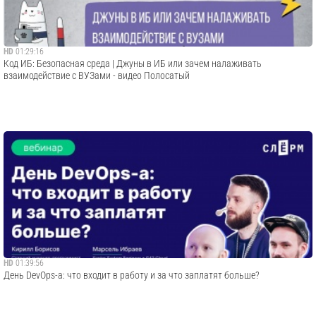
HD
01:29:16
Код ИБ: Безопасная среда | Джуны в ИБ или зачем налаживать
взаимодействие с ВУЗами - видео Полосатый
HD
01:39:56
День DevOps-а: что входит в работу и за что заплатят больше?