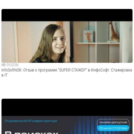
HD
00:02:06
InfoSoftNSK: Отзыв о программе "SUPER СТАЖЕР" в ИнфоСофт. Стажировка
в IT