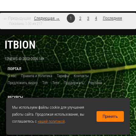
← Предыдущая
Следующая →
1
2
3
4
Последняя
Показаны 1-30 из 217
ITBION
12NEWS © 2002-2026 18+
ПОРТАЛ
О нас
Правила и политика
Тарифы
Контакты
Предложить видео
Топ
Теги
Поддержать
Реклама
РЕСУРСЫ
ITBION.RU
12N.RU
EDU.12N
SMART.12N
12NEWS.RU
Мы используем файлы cookie для улучшения
работы сайта. Продолжая использование, вы
Принять
СОЦСЕТИ
соглашаетесь с
нашей политикой
.
VKontakte