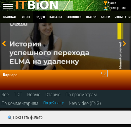
Войти
Регистрация
ГЛАВНАЯ
⭐ТОП
ВИДЕО
КАНАЛЫ
⚡НОВОСТИ
СТАТЬИ
БЛОГИ
◽КОМПАНИ
0
Карьера
Все
ТОП
Новые
Старые
По просмотрам
По комментариям
New video (ENG)
По рейтингу
Показать фильтр