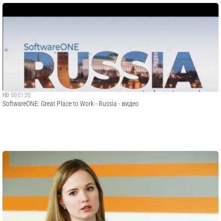
HD
00:01:20
SoftwareONE: Great Place to Work - Russia - видео