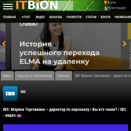
Войти
Регистрация
ГЛАВНАЯ
⭐ТОП
ВИДЕО
КАНАЛЫ
⚡НОВОСТИ
СТАТЬИ
БЛОГИ
◽КОМПАНИ
Видео
Карьера и образование
Карьера
IBS: Марина Торговкина – директор по
IBS
IBS: Марина Торговкина – директор по персоналу / Вы кто такие? / IBS
- видео
HD