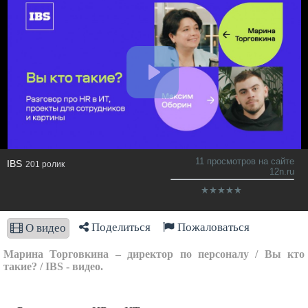
11 просмотров на сайте
IBS
201 ролик
12n.ru
Поделиться
Пожаловаться
О видео
Марина Торговкина – директор по персоналу / Вы кто
такие? / IBS - видео.