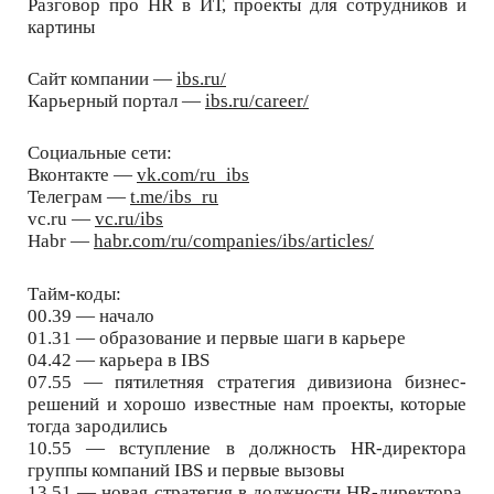
Разговор про HR в ИТ, проекты для сотрудников и
картины
Сайт компании —
ibs.ru/
Карьерный портал —
ibs.ru/career/
Социальные сети:
Вконтакте —
vk.com/ru_ibs
Телеграм —
t.me/ibs_ru
vc.ru —
vc.ru/ibs
Habr —
habr.com/ru/companies/ibs/articles/
Тайм-коды:
00.39 — начало
01.31 — образование и первые шаги в карьере
04.42 — карьера в IBS
07.55 — пятилетняя стратегия дивизиона бизнес-
решений и хорошо известные нам проекты, которые
тогда зародились
10.55 — вступление в должность HR-директора
группы компаний IBS и первые вызовы
13.51 — новая стратегия в должности HR-директора,