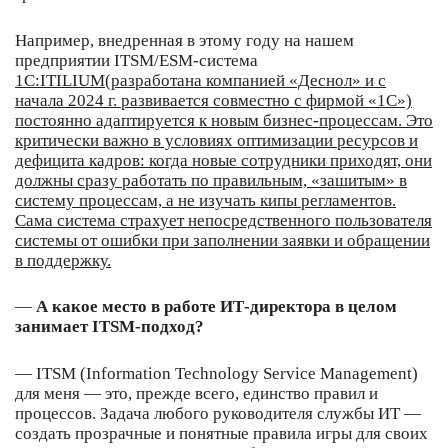
Например, внедренная в этому году на нашем
предприятии ITSM/ESM-система
1С:ITILIUM
(разработана компанией «Деснол» и с
начала 2024 г. развивается совместно с фирмой «1С»)
постоянно адаптируется к новым бизнес-процессам. Это
критически важно в условиях оптимизации ресурсов и
дефицита кадров: когда новые сотрудники приходят, они
должны сразу работать по правильным, «зашитым» в
систему процессам, а не изучать кипы регламентов.
Сама система страхует непосредственного пользователя
системы от ошибки при заполнении заявки и обращении
в поддержку.
—
А какое место в работе ИТ-директора в целом
занимает ITSM-подход?
— ITSM (Information Technology Service Management)
для меня — это, прежде всего, единство правил и
процессов. Задача любого руководителя службы ИТ —
создать прозрачные и понятные правила игры для своих