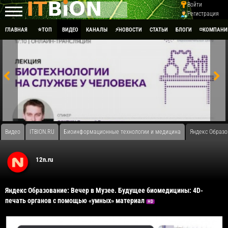
Войти
Регистрация
ГЛАВНАЯ
⭐ТОП
ВИДЕО
КАНАЛЫ
⚡НОВОСТИ
СТАТЬИ
БЛОГИ
◽КОМПАНИ
Видео
ITBION.RU
Биоинформационные технологии и медицина
Яндекс Образо
12n.ru
Яндекс Образование: Вечер в Музее. Будущее биомедицины: 4D-
печать органов с помощью «умных» материал
HD