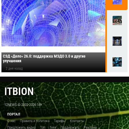
СЭД «Дело» 26.0: поддержка МЭДО 3.0 и другие
улучшения
2 дня назад
ITBION
12NEWS © 2002-2026 18+
ПОРТАЛ
О нас
Правила и политика
Тарифы
Контакты
Предложить видео
Топ
Теги
Поддержать
Реклама