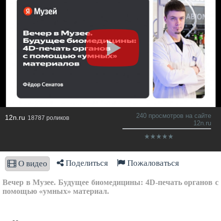
240 просмотров на сайте
12n.ru
18787 роликов
12n.ru
Поделиться
Пожаловаться
О видео
Вечер в Музее. Будущее биомедицины: 4D-печать органов с
помощью «умных» материал.